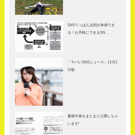
SNSてっぱん法則が体感でき
る！お手軽にできるSN…
「ヤバいSNSニュース」12月2
日版
書籍中身をまたまた公開しちゃ
います!