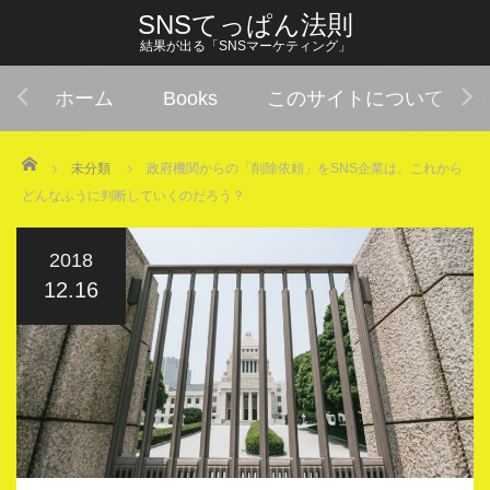
SNSてっぱん法則
結果が出る「SNSマーケティング」
ホーム
Books
このサイトについて
Home
未分類
政府機関からの「削除依頼」をSNS企業は、これから
どんなふうに判断していくのだろう？
2018
12.16